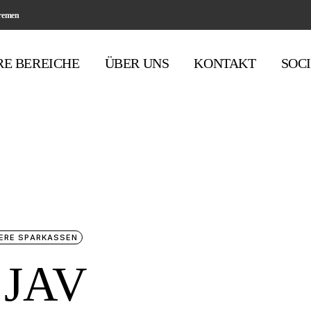
Bremen
RE BEREICHE
ÜBER UNS
KONTAKT
SOC
Sparkassen
Banken
Genobanken
Versicherungen
ERE SPARKASSEN
 JAV