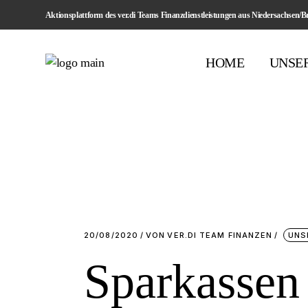
Skip
Aktionsplattform des ver.di Teams Finanzdienstleistungen aus Niedersachsen/
to
the
content
HOME
UNSE
Unsere 
Unsere 
Unsere 
Unsere 
20/08/2020
VON
VER.DI TEAM FINANZEN
UNS
Sparkassen