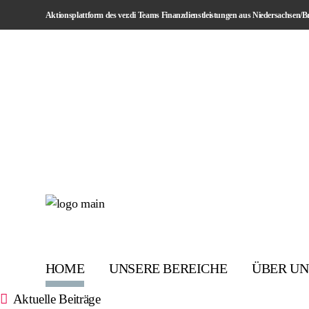
Skip
Aktionsplattform des ver.di Teams Finanzdienstleistungen aus Niedersachsen/
to
the
content
HOME
UNSERE BEREICHE
ÜBER UN
Aktuelle Beiträge